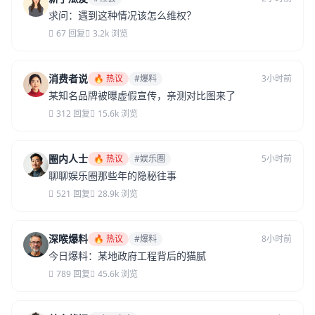
求问：遇到这种情况该怎么维权？
67 回复
3.2k 浏览
消费者说
🔥 热议
#爆料
3小时前
某知名品牌被曝虚假宣传，亲测对比图来了
312 回复
15.6k 浏览
圈内人士
🔥 热议
#娱乐圈
5小时前
聊聊娱乐圈那些年的隐秘往事
521 回复
28.9k 浏览
深喉爆料
🔥 热议
#爆料
8小时前
今日爆料：某地政府工程背后的猫腻
789 回复
45.6k 浏览