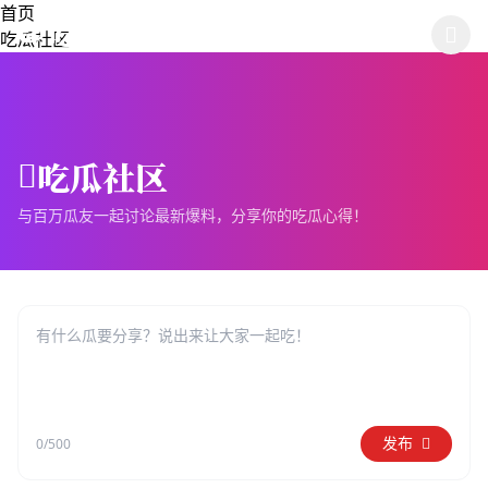
跳过导航
首页
🍉 吃瓜天堂网51
吃瓜社区
吃瓜社区
与百万瓜友一起讨论最新爆料，分享你的吃瓜心得！
发布
0/500