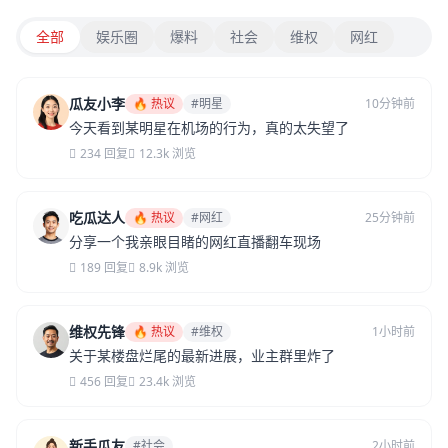
全部
娱乐圈
爆料
社会
维权
网红
瓜友小李
🔥 热议
#明星
10分钟前
今天看到某明星在机场的行为，真的太失望了
234 回复
12.3k 浏览
吃瓜达人
🔥 热议
#网红
25分钟前
分享一个我亲眼目睹的网红直播翻车现场
189 回复
8.9k 浏览
维权先锋
🔥 热议
#维权
1小时前
关于某楼盘烂尾的最新进展，业主群里炸了
456 回复
23.4k 浏览
新手瓜友
#社会
2小时前