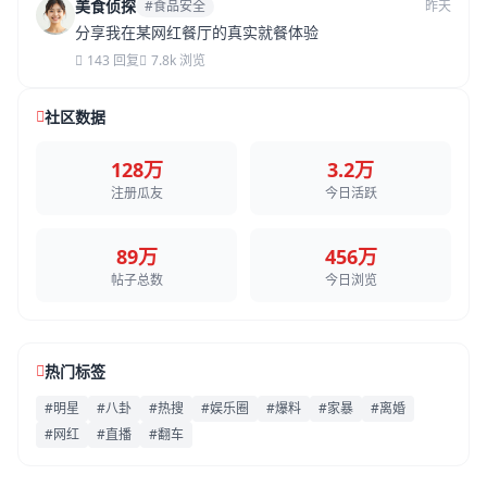
美食侦探
#食品安全
昨天
分享我在某网红餐厅的真实就餐体验
143 回复
7.8k 浏览
社区数据
128万
3.2万
注册瓜友
今日活跃
89万
456万
帖子总数
今日浏览
热门标签
#明星
#八卦
#热搜
#娱乐圈
#爆料
#家暴
#离婚
#网红
#直播
#翻车